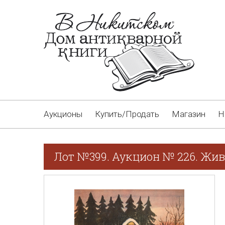
Аукционы
Купить/Продать
Магазин
Н
Лот №399. Аукцион № 226. Жив