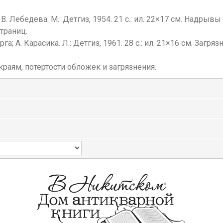
. В. Лебедева. М.: Детгиз, 1954. 21 с.: ил. 22×17 см. Надры
траниц.
га; А. Карасика. Л.: Детгиз, 1961. 28 с.: ил. 21×16 см. Заг
раям, потертости обложек и загрязнения.