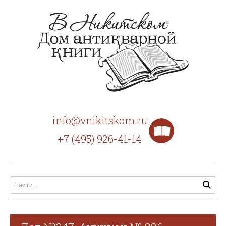
info@vnikitskom.ru
+7 (495) 926-41-14