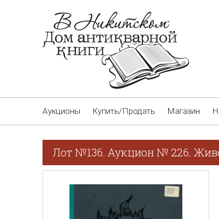
Аукционы
Купить/Продать
Магазин
Н
Лот №136. Аукцион № 226. Жив