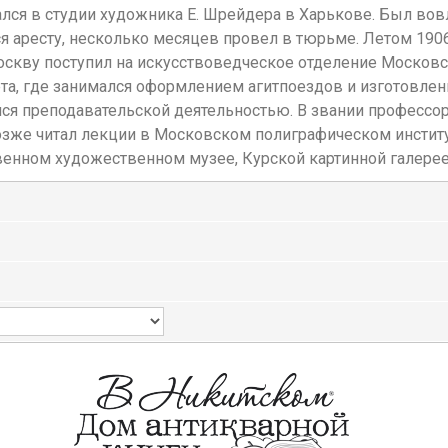
ался в студии художника Е. Шрейдера в Харькове. Был во
ся аресту, несколько месяцев провел в тюрьме. Летом 190
кву поступил на искусствоведческое отделение Московско
та, где занимался оформлением агитпоездов и изготовлен
лся преподавательской деятельностью. В звании професс
же читал лекции в Московском полиграфическом институт
твенном художественном музее, Курской картинной галерее