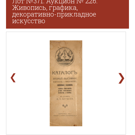
Лот №371. Аукцион № 226.
Живопись, графика,
декоративно-прикладное
искусство
❯
❮