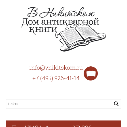
info@vnikitskom.ru
+7 (495) 926-41-14