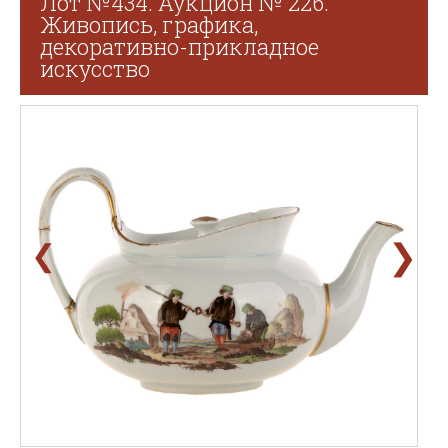
Лот №434. Аукцион № 226.
Живопись, графика,
декоративно-прикладное
искусство
❯
❮