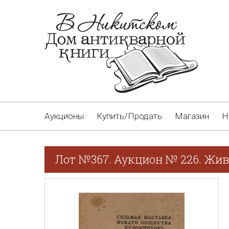
Аукционы
Купить/Продать
Магазин
Н
Лот №367. Аукцион № 226. Жив