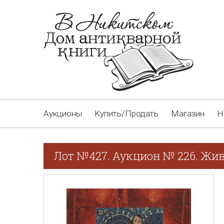
Аукционы
Купить/Продать
Магазин
Н
Лот №427. Аукцион № 226. Жив