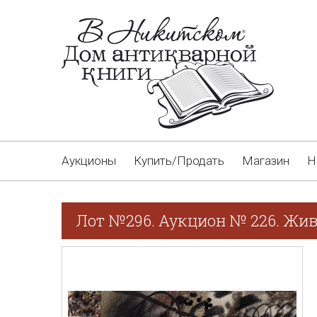
Аукционы
Купить/Продать
Магазин
Н
Лот №296. Аукцион № 226. Жив