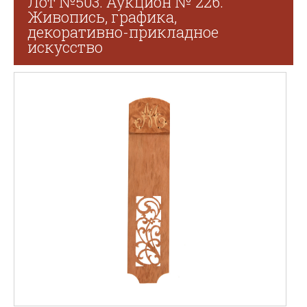
Лот №503. Аукцион № 226.
Живопись, графика,
декоративно-прикладное
искусство