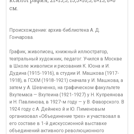
ксилография, 21×15,5; 15,5×10,5; 8×13; 8×6
см.
Происхождение: архив-библиотека А. Д.
Гончарова.
График, живописец, книжный иллюстратор,
театральный художник, педагог. Учился в Москве
в Школе живописи и рисования К. Юона и И.
Дудина (1915-1916), в студии И. Машкова (1917-
1918), в ГСХМ (1918-1921) сначала у И. Машкова, а
затем у А. Шевченко, на графическом факультете
Вхутемаса — Вхутеина (1921-1927) у Н. Купреянова
и Н. Павлинова, в 1927-м году — у В. Фаворского. В
1924 году с А. Дейнеко й и Ю. Пименовым
организовал «Объединение трех» и участвовал в
его составе в 1-й дискуссионной выставке
объединений активного революционного