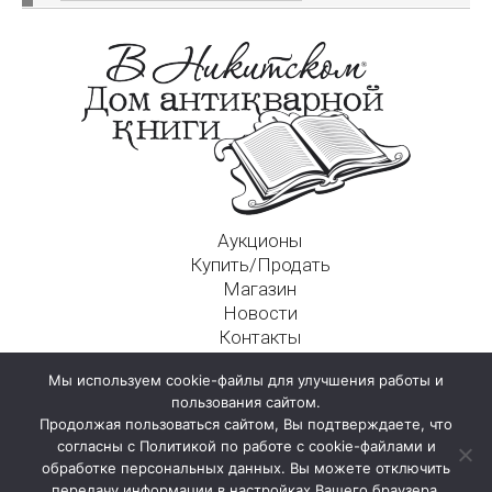
Аукционы
Купить/Продать
Магазин
Новости
Контакты
Московский Дом Ахматовой
Мы используем cookie-файлы для улучшения работы и
125009, г. Москва, Никитский пер., д. 4а, стр. 1
пользования сайтом.
Продолжая пользоваться сайтом, Вы подтверждаете, что
согласны с Политикой по работе с cookie-файлами и
обработке персональных данных. Вы можете отключить
передачу информации в настройках Вашего браузера.