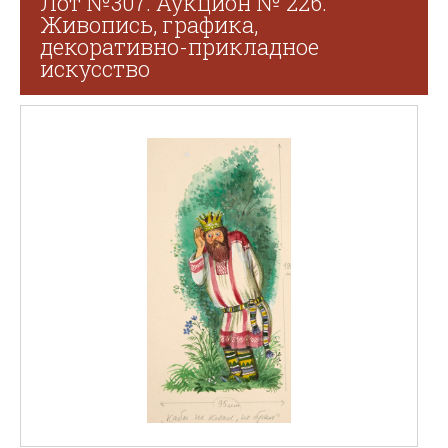
Лот №307. Аукцион № 226.
Живопись, графика,
декоративно-прикладное
искусство