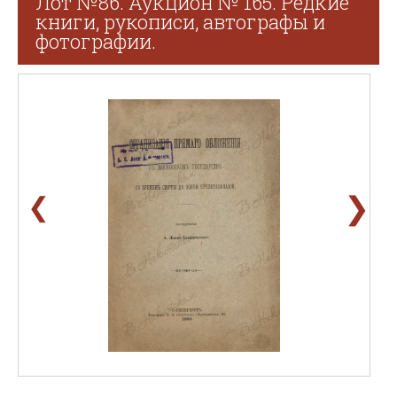
Лот №86. Аукцион № 165. Редкие
книги, рукописи, автографы и
фотографии.
❯
❮