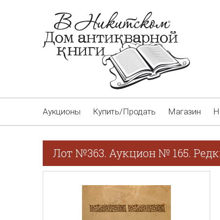
Аукционы
Купить/Продать
Магазин
Н
Лот №363. Аукцион № 165. Редк