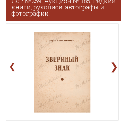
Лот №259. Аукцион № 165. Редкие
книги, рукописи, автографы и
фотографии.
❯
❮