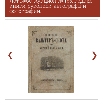
Лот №60. Аукцион № 165. Редкие
книги, рукописи, автографы и
фотографии.
❯
❮