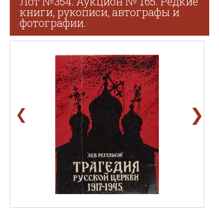
Лот №354. Аукцион № 165. Редкие
книги, рукописи, автографы и
фотографии.
❯
❮