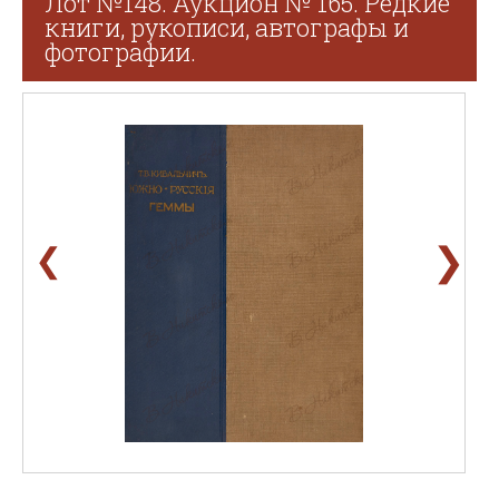
Лот №148. Аукцион № 165. Редкие
книги, рукописи, автографы и
фотографии.
❯
❮