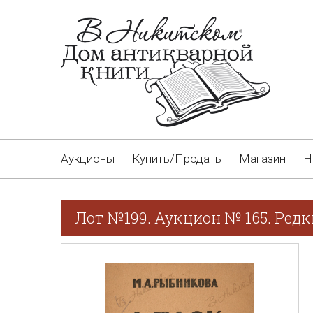
Аукционы
Купить/Продать
Магазин
Н
Лот №199. Аукцион № 165. Редк