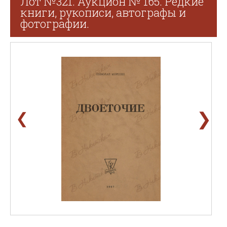
Лот №321. Аукцион № 165. Редкие
книги, рукописи, автографы и
фотографии.
❯
❮