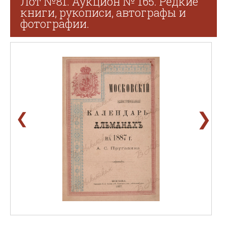
Лот №81. Аукцион № 165. Редкие
книги, рукописи, автографы и
фотографии.
❯
❮