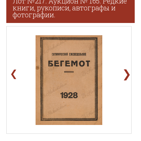
Лот №217. Аукцион № 165. Редкие
книги, рукописи, автографы и
фотографии.
❯
❮