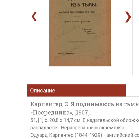
❯
❮
Описание
Карпентер, Э. Я поднимаюсь из тьмы
«Посредника», [1907].
51, [1] с. 20,8 х 14,7 см. В издательской об
распадается. Неразрезанный экземпляр.
Эдуард Карпентер (1844-1929) - английский со