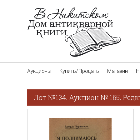
Аукционы
Купить/Продать
Магазин
Н
Лот №134. Аукцион № 165. Редк