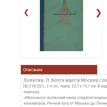
❯
❮
Описание
Лопатин, П. Волга идет в Москву / п
[4], 218, [2] с., 3 л. ил., портр. 22,1 x 15,
корешку.
«Московско-волжский канал сократил водные 
километров. Речной путь от Москвы до Ленин