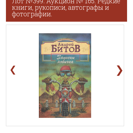
Лот №399. Аукцион № 165. Редкие
книги, рукописи, автографы и
фотографии.
❯
❮