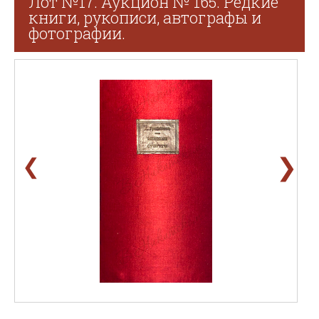
Лот №17. Аукцион № 165. Редкие
книги, рукописи, автографы и
фотографии.
❯
❮