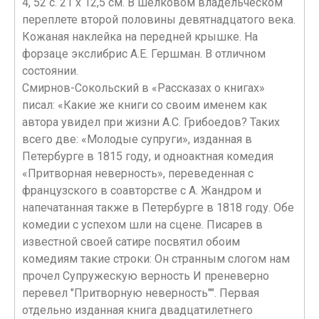
4, 52 с. 21 x 12,5 см. В шелковом владельческом
переплете второй половины девятнадцатого века.
Кожаная наклейка на передней крышке. На
форзаце экслибрис А.Е. Гершман. В отличном
состоянии.
Смирнов-Сокольский в «Рассказах о книгах»
писал: «Какие же книги со своим именем как
автора увидел при жизни А.С. Грибоедов? Таких
всего две: «Молодые супруги», изданная в
Петербурге в 1815 году, и одноактная комедия
«Притворная неверность», переведенная с
французского в соавторстве с А. Жандром и
напечатанная также в Петербурге в 1818 году. Обе
комедии с успехом шли на сцене. Писарев в
известной своей сатире посвятил обоим
комедиям такие строки: Он странным слогом нам
прочел Супружескую верность И преневерно
перевел "Притворную неверность"". Первая
отдельно изданная книга двадцатилетнего