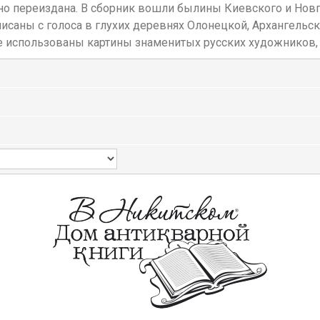
тно переиздана. В сборник вошли былины Киевского и Нов
исаны с голоса в глухих деревнях Олонецкой, Архангельс
иге использованы картины знаменитых русских художник