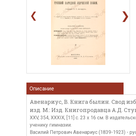
❯
❮
Описание
Авенариус, В. Книга былин. Свод из
изд. М.: Изд. Книгопродавца А.Д. Сту
XXV, 354, XXXIX, [11] c. 23 x 16 см. В издат
ученику гимназии.
Василий Петрович Авенариус (1839-1923) - р