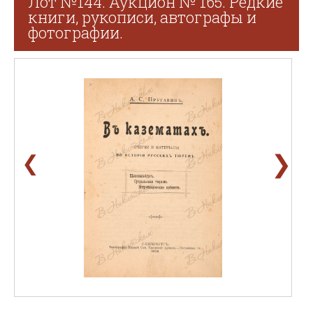
Лот №144. Аукцион № 165. Редкие
книги, рукописи, автографы и
фотографии.
❯
❮