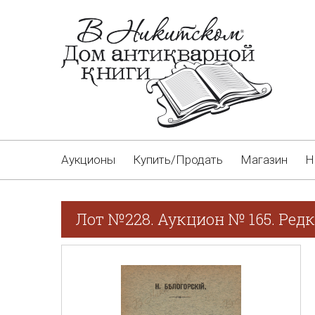
Аукционы
Купить/Продать
Магазин
Н
Лот №228. Аукцион № 165. Редк