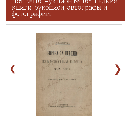
Лот №116. Аукцион № 165. Редкие
книги, рукописи, автографы и
фотографии.
❯
❮