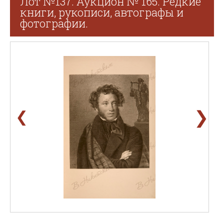
Лот №137. Аукцион № 165. Редкие
книги, рукописи, автографы и
фотографии.
❯
❮