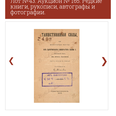
Лот №43. Аукцион № 165. Редкие
книги, рукописи, автографы и
фотографии.
❯
❮