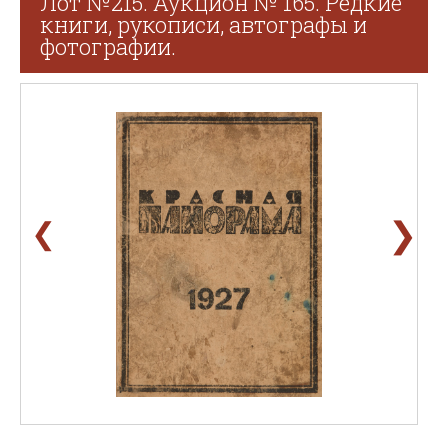
Лот №215. Аукцион № 165. Редкие
книги, рукописи, автографы и
фотографии.
❯
❮