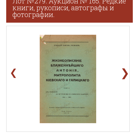
Лот №279. Аукцион № 165. Редкие
книги, рукописи, автографы и
фотографии.
❯
❮