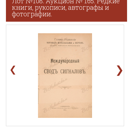
Лот №108. Аукцион № 165. Редкие
книги, рукописи, автографы и
фотографии.
❯
❮