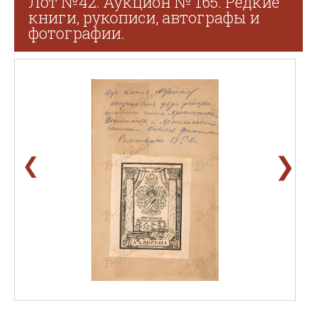
Лот №42. Аукцион № 165. Редкие
книги, рукописи, автографы и
фотографии.
❯
❮