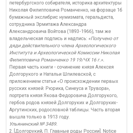
петербургского собирателя, историка архитектуры
Николая Филипповича Романченко, на форзаце 1б
бумажный экслибрис нумизмата, геральдиста,
сотрудника Эрмитажа Александра
Александровича Войтова (1893-1966), там же
владельческая подпись и надпись:
«Получено от
дяди действительного члена Археологического
Института и Археологической Комиссии Николая
Филипповича Романченко 19 19/ЧХ 16 г.».
Первая часть книги - сочинение князя Алексея
Долгорукого и Натальи Шпилевской, с
приложением статьи «О происхождении первых
русских князей: Рюрика, Синеуса и Трувора»,
портрета князя Якова Федоровича Долгорукого,
гербов родов князей Долгоруких и Долгоруких-
Аргутинских, родословной таблицы. Часть вторая
вышла только в 1913 году.
Ульянинский № 3489.
2. [Долгорукий, П. Главные роды России]. Notice