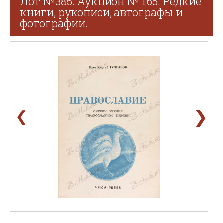
Лот №385. Аукцион № 165. Редкие
книги, рукописи, автографы и
фотографии.
❯
❮