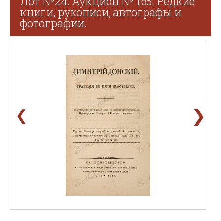
Лот №24. Аукцион № 165. Редкие
книги, рукописи, автографы и
фотографии.
❯
❮