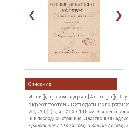
❯
❮
Описание
Иосиф, архимандрит [Автограф]. П
окрестностей / Синодального ризниче
VIII, 223, [1] с., ил. 21,5 x 14,8 см. В коле
III и последней странице. Дарственная надпис
Архиепископу / Тверскому и Кашин- / скому, 