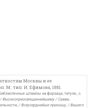
ятностям Москвы и ее
 М.: тип. И. Ефимова, 1881.
 библиотечные штампы на форзаце, титуле., с.
 / Высокопреосвященнейшему / Савве,
тельности, / Всеусерднейше приношу, / Вашего