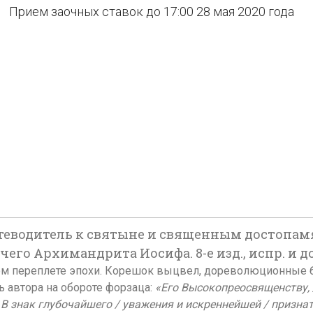
Прием заочных ставок до 17:00 28 мая 2020 года
утеводитель к святыне и священным достопам
го Архимандрита Иосифа. 8-е изд., испр. и доп.
нкоровом переплете эпохи. Корешок выцвел, дореволюционные
ь автора на обороте форзаца:
«Его Высокопреосвященству,
/ В знак глубочайшего / уважения и искреннейшей / призна