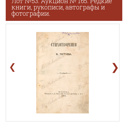
Лот №53. Аукцион № 165. Редкие
книги, рукописи, автографы и
фотографии.
❯
❮