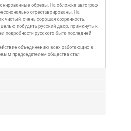
шонированные обрезы. На обложке автограф
офессионально отреставрированы. На
лок чистый, очень хорошая сохранность.
с целью побудить русский двор, примкнуть к
ел подробности русского быта последней
действие объединению всех работающих в
Первым председателем общества стал