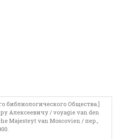
го библиологического Общества.]
у Алексеевичу / voyagie van den
he Majesteyt van Moscovien / пер.,
00.