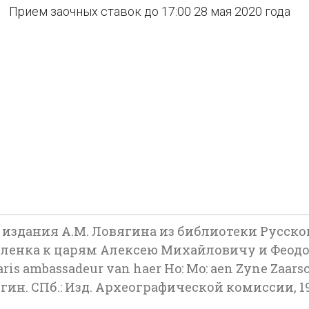
Прием заочных ставок до 17:00 28 мая 2020 года
 издания А.М. Ловягина из библиотеки Русско
-Кленка к царям Алексею Михайловичу и Феодор
ris ambassadeur van haer Ho: Mo: aen Zyne Zaarsc
вягин. СПб.: Изд. Археографической комиссии, 19