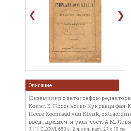
❯
❮
Описание
[Экземпляр с автографом редактора
Койэт, Б. Посольство Кунраада фан
Heere Koenraad van Klenk, extraordina
введ., примеч. и указ. сост. А.М. Ло
7, [1], CLXXVI, 650 с., 2 л. илл., карт. 27 х 19 см.