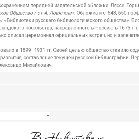
охранением передней издательской обложки. Ляссе. Тор
кое Общество / от А. Ловягина».
Обложка и с. 648, 650 пр
ечать: «Библиотеки русскаго библиологического общества». Б
ландского посольства, направленного в Россию в 1675 г. 
ько описал церемониал официальных встреч, но и запечатл
овало в 1899–1931 гг. Своей целью общество ставило со
и развития, составление текущей русской библиографии. 
Александр Михайлович.