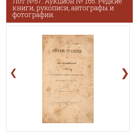
Лот №57. Аукцион № 165. Редкие
книги, рукописи, автографы и
фотографии.
❯
❮