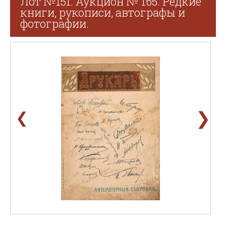
Лот №151. Аукцион № 165. Редкие
книги, рукописи, автографы и
фотографии.
❯
❮