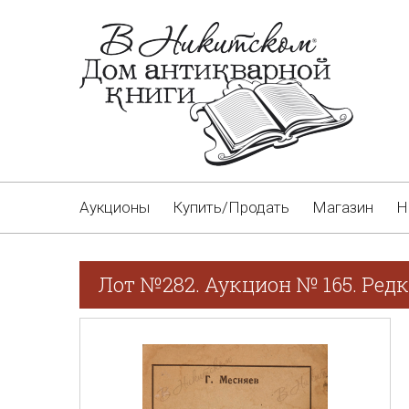
Аукционы
Купить/Продать
Магазин
Н
Лот №282. Аукцион № 165. Редк