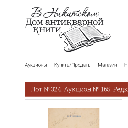
Аукционы
Купить/Продать
Магазин
Н
Лот №324. Аукцион № 165. Редк