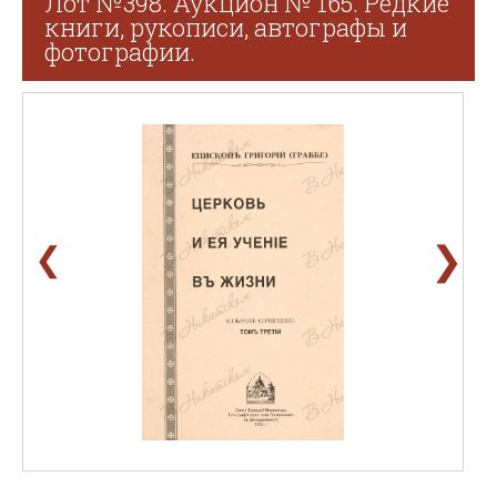
Лот №398. Аукцион № 165. Редкие
книги, рукописи, автографы и
фотографии.
❯
❮