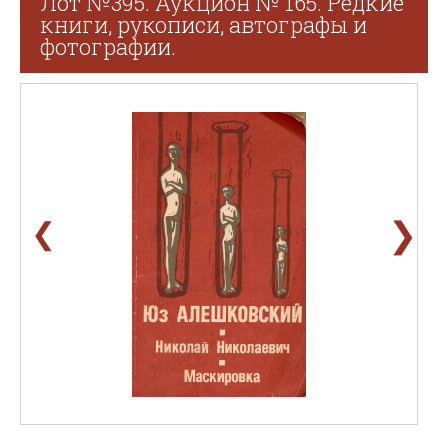
Лот №395. Аукцион № 165. Редкие
книги, рукописи, автографы и
фотографии.
❯
❮