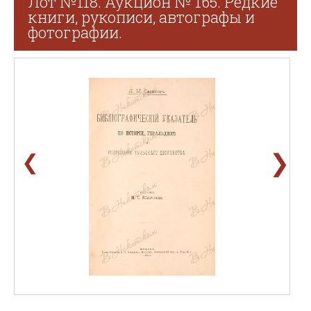
Лот №118. Аукцион № 165. Редкие
книги, рукописи, автографы и
фотографии.
❯
❮