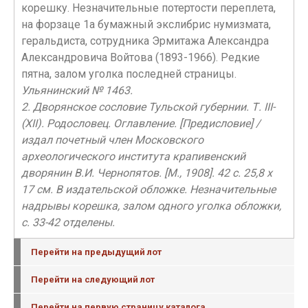
корешку. Незначительные потертости переплета,
на форзаце 1а бумажный экслибрис нумизмата,
геральдиста, сотрудника Эрмитажа Александра
Александровича Войтова (1893-1966). Редкие
пятна, залом уголка последней страницы.
Ульянинский № 1463.
2. Дворянское сословие Тульской губернии. Т. III-
(XII). Родословец. Оглавление. [Предисловие] /
издал почетный член Московского
археологического института крапивенский
дворянин В.И. Чернопятов. [М., 1908]. 42 с. 25,8 х
17 см. В издательской обложке. Незначительные
надрывы корешка, залом одного уголка обложки,
с. 33-42 отделены.
Перейти на предыдущий лот
Перейти на следующий лот
Перейти на первую страницу каталога