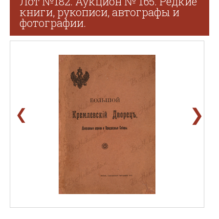
Лот №182. Аукцион № 165. Редкие
книги, рукописи, автографы и
фотографии.
❯
❮