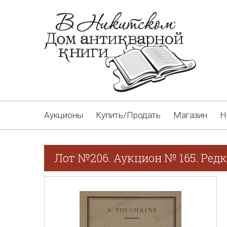
Аукционы
Купить/Продать
Магазин
Н
Лот №206. Аукцион № 165. Редк